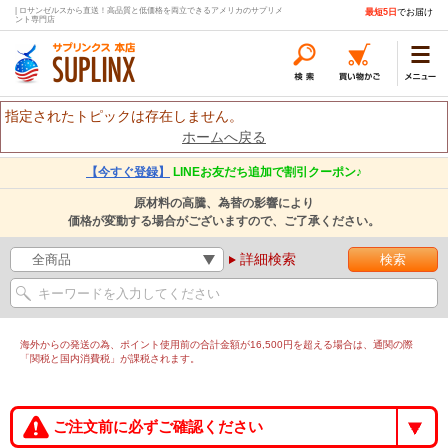
| ロサンゼルスから直送！高品質と低価格を両立できるアメリカのサプリメ
最短5日
でお届け
ント専門店
指定されたトピックは存在しません。
ホームへ戻る
【今すぐ登録】
LINEお友だち追加で割引クーポン♪
原材料の高騰、為替の影響により
価格が変動する場合がございますので、ご了承ください。
詳細検索
海外からの発送の為、ポイント使用前の合計金額が16,500円を超える場合は、通関の際
「関税と国内消費税」が課税されます。
ご注文前に必ずご確認ください