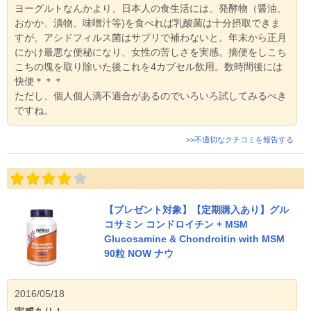
ヨーグルトなんかより、日本人の食生活には、発酵物（醤油、
おかか、漬物、味噌汁等)を食べれば乳酸菌は十分摂取できま
すが、アシドフィルス菌はサプリで補わないと。年末から正月
にかけ最悪な便秘になり、女性の苦しさを実感。摘便をしこち
こちの塊を取り除いた後これを4カプセル飲用。数時間後には
快便＊＊＊
ただし、個人個人滴不適合があるのでいろいろ試してみるべき
ですね。
>>不適切なクチコミを報告する
【プレゼント対象】【定期購入あり】グル
コサミン コンドロイチン + MSM
Glucosamine & Chondroitin with MSM
90粒 NOW ナウ
2016/05/18