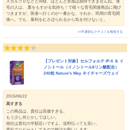
スカルプＤなどと同様、ほとんど実感は期待できませんね。薄
毛の人は、.藁をもすがる気持ち！で様々な育毛関連商品に飛び
つきますが、医者へ行くのが一番かな。それか、民間の育毛関
係へ。でも、暴利をむさぼられるから気を付けないと。
>>不適切なクチコミを報告する
【プレゼント対象】セルフォルテ IP-6 ＆ イ
ノシトール（イノシトール6リン酸配合）
240粒 Nature's Way ネイチャーズウェイ
2015/06/22
高すぎる
この商品は、貴社は高価すぎる。
もう少し何とかしてほしい。
他社は貴社の半額近いですよ。送料払っても安い。
貴社でリピートしてるので検討お願いします。