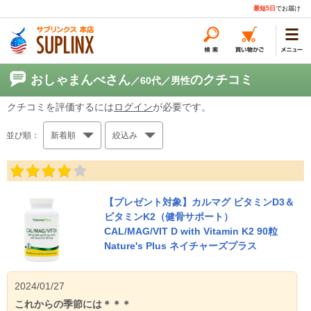
最短5日
でお届け
おしゃまんべさん
のクチコミ
／60代
／男性
クチコミを評価するには
ログイン
が必要です。
並び順：
新着順
絞込み
【プレゼント対象】カルマグ ビタミンD3＆
ビタミンK2（健骨サポート）
CAL/MAG/VIT D with Vitamin K2 90粒
Nature's Plus ネイチャーズプラス
2024/01/27
これからの季節には＊＊＊