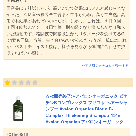
実感あり！
国産品は７社試したが、高いだけで効果はほとんど感じられな
かった。ＣＭ宣伝費等全て含まれてるからね。高くて当然。高
価でも効果があればいいのだが。しかし、これは、１日３回、
１回４錠飲んで２、３日で膝、肘が軽くなり痛みもかなり和ら
いだ感覚です。格闘技で間接系はかなりダメージを受けてるの
で!妻も同様。当然、会う合わないがあるだろうが、私にはこれ
が、ベストチョイス！後は、様子を見ながら体調に合わせて摂
取すればいい感じ。
>>不適切なクチコミを報告する
☆≪販売終了≫アバロンオーガニック ビオ
チンBコンプレックス フサフサ ヘアーシャ
ンプー Avalon Organics Biotin B-
Complex Thickening Shampoo 414ml
Avalon Organics アバロンオーガニック
2015/09/18