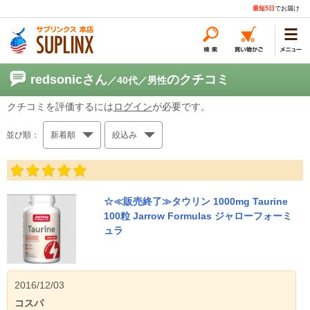
最短5日
でお届け
redsonicさん
のクチコミ
／40代
／男性
クチコミを評価するには
ログイン
が必要です。
並び順：
新着順
絞込み
☆≪販売終了≫タウリン 1000mg Taurine
100粒 Jarrow Formulas ジャローフォーミ
ュラ
2016/12/03
コスパ