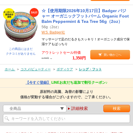
☆【使用期限2026年10月17日】Badger バジ
ャー オーガニックフットバーム Organic Foot
Balm Peppermint & Tea Tree 56g（2oz）
56g（2oz）
W.S. Badger社
マッサージで足のだるさもスッキリ！オーガニック成分で保
湿ケアもばっちり
この商品にはまだ
アウトレットセール特価
クチコミがありません
買い物かごへ
1,350円
→
2,700円
ホーム
>
コスメ/ビューティー
>
ボディケア
>
レッグ・フット
【今すぐ登録】
LINEお友だち追加で割引クーポン♪
原材料の高騰、為替の影響により
価格が変動する場合がございますので、ご了承ください。
詳細検索