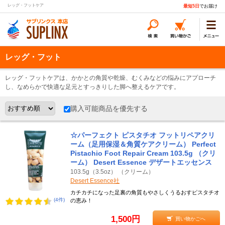
レッグ・フットケア
最短5日
でお届け
レッグ・フット
レッグ・フットケアは、かかとの角質や乾燥、むくみなどの悩みにアプローチ
し、なめらかで快適な足元とすっきりした脚へ整えるケアです。
購入可能商品を優先する
☆パーフェクト ピスタチオ フットリペアクリ
ーム（足用保湿＆角質ケアクリーム） Perfect
Pistachio Foot Repair Cream 103.5g （クリ
ーム） Desert Essence デザートエッセンス
103.5g（3.5oz） （クリーム）
Desert Essence社
カチカチになった足裏の角質もやさしくうるおすピスタチオ
(4件)
の恵み！
1,500円
買い物かごへ