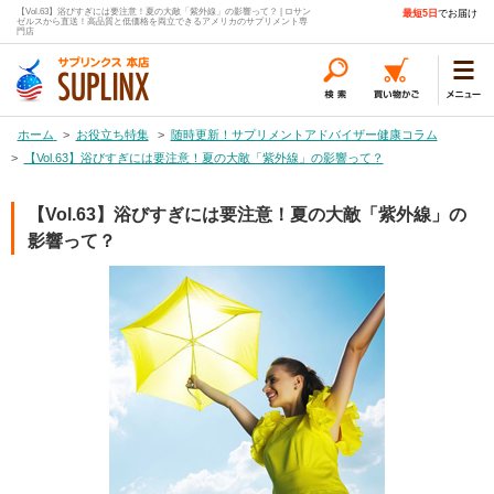
【Vol.63】浴びすぎには要注意！夏の大敵「紫外線」の影響って？ | ロサン
最短5日
でお届け
ゼルスから直送！高品質と低価格を両立できるアメリカのサプリメント専
門店
ホーム
>
お役立ち特集
>
随時更新！サプリメントアドバイザー健康コラム
>
【Vol.63】浴びすぎには要注意！夏の大敵「紫外線」の影響って？
【Vol.63】浴びすぎには要注意！夏の大敵「紫外線」の
影響って？