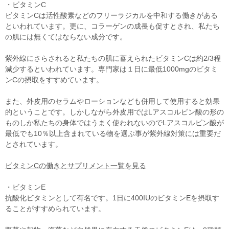
・ビタミンC
ビタミンCは活性酸素などのフリーラジカルを中和する働きがある
といわれています。更に、コラーゲンの成長も促すとされ、私たち
の肌には無くてはならない成分です。
紫外線にさらされると私たちの肌に蓄えられたビタミンCは約2/3程
減少するといわれています。専門家は１日に最低1000mgのビタミ
ンCの摂取をすすめています。
また、外皮用のセラムやローションなども併用して使用すると効果
的ということです。しかしながら外皮用ではLアスコルビン酸の形の
ものしか私たちの身体ではうまく使われないのでLアスコルビン酸が
最低でも10％以上含まれている物を選ぶ事が紫外線対策には重要だ
とされています。
ビタミンCの働きとサプリメント一覧を見る
・ビタミンE
抗酸化ビタミンとして有名です。1日に400IUのビタミンEを摂取す
ることがすすめられています。