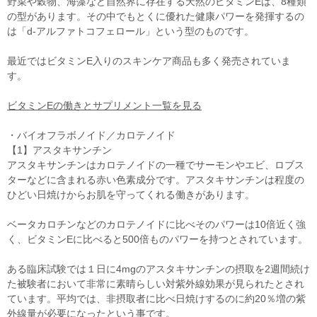
野菜や穀物、海藻など自然界に存在する天然のビタミンEは、8種類
の型があります。その中でもとくに優れた健康パワーを発揮するの
は「d-アルファトコフェロール」という型のものです。
最近ではビタミンE入りのスキンケア商品も多く発売されていま
す。
ビタミンEの働きとサプリメント一覧を見る
・バイオフラボノイド／カロテノイド
【1】アスタキサンチン
アスタキサンチンはカロテノイドの一種でサーモンやエビ、ロブス
ターなどに含まれる赤い色素成分です。アスタキサンチンは程度の
ひどい日焼けからお肌を守ってくれる働きがあります。
ベータカロチンなどのカロテノイドに比べそのパワーは10倍近く強
く、ビタミンEに比べると500倍ものパワーを持つとされています。
ある臨床試験では１日に4mgのアスタキサンチンの摂取を2週間続け
た被験者において非常に素晴らしい対紫外線効果が見られたとされ
ています。平均では、非摂取者に比べ日焼けするのに約20％増の紫
外線量が必要になったという事です。