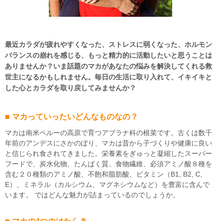
最近カラダが疲れやすくなった、ストレスに弱くなった、ホルモン
バランスの崩れを感じる、もっと精力的に活動したいと思うことは
ありませんか？いま話題のマカがあなたの悩みを解決してくれる救
世主になるかもしれません。毎日の生活に取り入れて、イキイキと
した心とカラダを取り戻してみませんか？
■ マカっていったいどんなものなの？
マカは南米ペルーの高原で育つアブラナ科の根菜です。古くは数千
年前のアンデスにさかのぼり、マカは昔から子づくりや健康に良い
と信じられ食されてきました。栄養素をぎゅっと凝縮したスーパー
フードで、炭水化物、たんぱく質、食物繊維、必須アミノ酸８種を
含む２０種類のアミノ酸、不飽和脂肪酸、ビタミン（B1, B2, C,
E）、ミネラル（カルシウム、マグネシウムなど）を豊富に含んで
います。 ではどんな魅力が詰まっているのでしょうか。