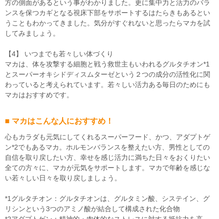
方の側面があるという事がわかりました。更に集中力と活力のバラ
ンスを保つカギとなる視床下部をサポートするはたらきもあるとい
うこともわかってきました。気分がすぐれないと思ったらマカを試
してみましょう。
【4】 いつまでも若々しい体づくり
マカは、体を攻撃する細胞と戦う救世主もいわれるグルタチオン*1
とスーパーオキシドディスムターゼという２つの成分の活性化に関
わっていると考えられています。若々しい活力ある毎日のためにも
マカはおすすめです。
■ マカはこんな人におすすめ！
心もカラダも元気にしてくれるスーパーフード、かつ、アダプトゲ
ン*2でもあるマカ。ホルモンバランスを整えたい方、男性としての
自信を取り戻したい方、幸せを感じ活力に満ちた日々をおくりたい
全ての方々に、マカが元気をサポートします。マカで年齢を感じな
い若々しい日々を取り戻しましょう。
*1グルタチオン：グルタチオンは、グルタミン酸、システイン、グ
リシンという3つのアミノ酸が結合して構成された化合物