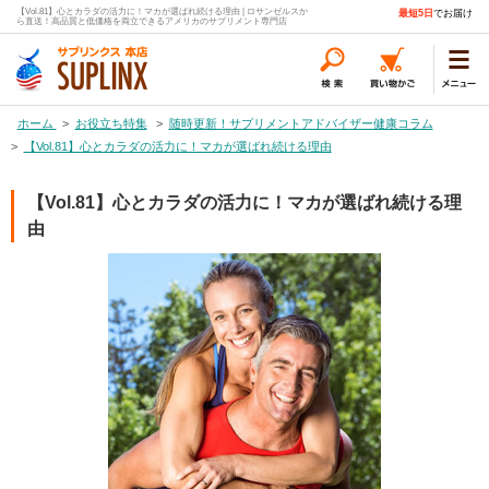
【Vol.81】心とカラダの活力に！マカが選ばれ続ける理由 | ロサンゼルスか
最短5日
でお届け
ら直送！高品質と低価格を両立できるアメリカのサプリメント専門店
ホーム
>
お役立ち特集
>
随時更新！サプリメントアドバイザー健康コラム
>
【Vol.81】心とカラダの活力に！マカが選ばれ続ける理由
【Vol.81】心とカラダの活力に！マカが選ばれ続ける理
由