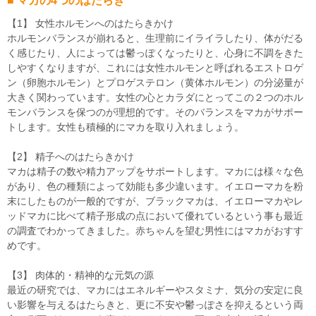
■ マカの4つのはたらき
【1】 女性ホルモンへのはたらきかけ
ホルモンバランスが崩れると、生理前にイライラしたり、体がだる
く感じたり、人によっては鬱っぽくなったりと、心身に不調をきた
しやすくなりますが、これには女性ホルモンと呼ばれるエストロゲ
ン（卵胞ホルモン）とプロゲステロン（黄体ホルモン）の分泌量が
大きく関わっています。女性の心とカラダにとってこの２つのホル
モンバランスを保つのが理想的です。そのバランスをマカがサポー
トします。女性も積極的にマカを取り入れましょう。
【2】 精子へのはたらきかけ
マカは精子の数や精力アップをサポートします。マカには様々な色
があり、色の種類によって効能も多少違います。イエローマカを粉
末にしたものが一般的ですが、ブラックマカは、イエローマカやレ
ッドマカに比べて精子形成の点において優れているという事も最近
の調査でわかってきました。赤ちゃんを望む男性にはマカがおすす
めです。
【3】 肉体的・精神的な元気の源
最近の研究では、マカにはエネルギーやスタミナ、気分の安定に良
い影響を与えるはたらきと、更に不安や鬱っぽさを抑えるという両