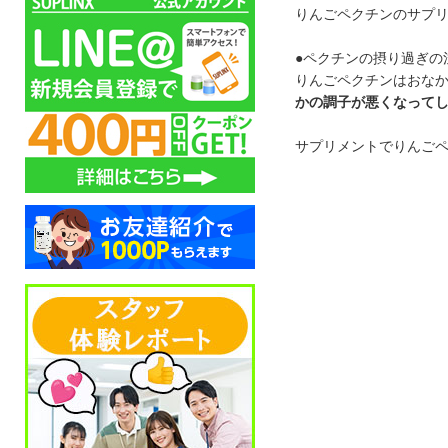
りんごペクチンのサプ
●ペクチンの摂り過ぎの
りんごペクチンはおな
かの調子が悪くなって
サプリメントでりんごペ