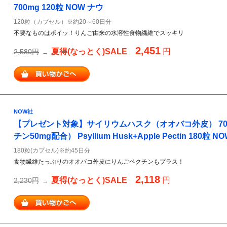
700mg 120粒 NOW ナウ
120粒（カプセル）※約20～60日分
不要なものはポイッ！りんご由来の水溶性食物繊維でスッキリ
2,451
夏得(なっとく)SALE
円
2,580円
→
NOW社
【プレゼント対象】サイリウムハスク（オオバコ外皮） 70
チン50mg配合） Psyllium Husk+Apple Pectin 180粒 N
180粒(カプセル)※約45日分
食物繊維たっぷりのオオバコ外皮にりんごペクチンもプラス！
2,118
夏得(なっとく)SALE
円
2,230円
→