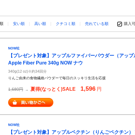
め順
安い順
高い順
クチコミ順
売れている順
購入
NOW社
【プレゼント対象】アップルファイバーパウダー（アップ
Apple Fiber Pure 340g NOW ナウ
340g(12 oz)※約34回分
りんご由来の食物繊維パウダーで毎日のスッキリ生活を応援
1,596
夏得(なっとく)SALE
円
1,680円
→
NOW社
【プレゼント対象】アップルペクチン（りんごペクチン） 700mg 