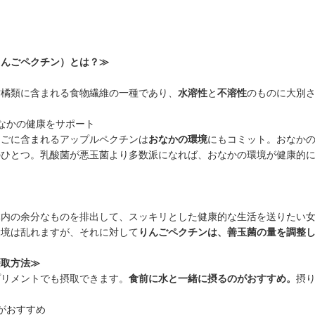
りんごペクチン）とは？≫
柑橘類に含まれる食物繊維の一種であり、
水溶性
と
不溶性
のものに大別
なかの健康をサポート
んごに含まれるアップルペクチンは
おなかの環境
にもコミット。おなか
のひとつ。乳酸菌が悪玉菌より多数派になれば、おなかの環境が健康的
体内の余分なものを排出して、スッキリとした健康的な生活を送りたい
環境は乱れますが、それに対して
りんごペクチンは、善玉菌の量を調整
摂取方法≫
プリメントでも摂取できます。
食前に水と一緒に摂るのがおすすめ。
摂
がおすすめ