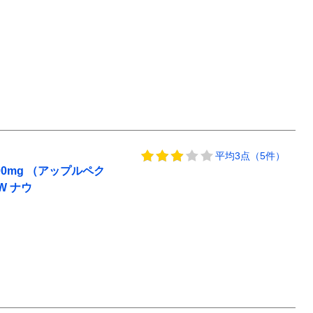
平均3点（5件）
0mg （アップルペク
OW ナウ