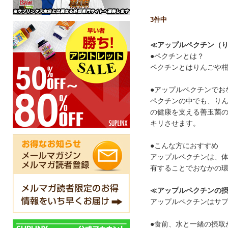
3
件中
≪アップルペクチン（
●ペクチンとは？
ペクチンとはりんごや
●アップルペクチンでお
ペクチンの中でも、り
の健康を支える善玉菌
キリさせます。
●こんな方におすすめ
アップルペクチンは、
有することでおなかの
≪アップルペクチンの
アップルペクチンはサ
●食前、水と一緒の摂取