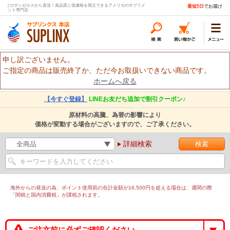
| ロサンゼルスから直送！高品質と低価格を両立できるアメリカのサプリメ
最短5日
でお届け
ント専門店
申し訳ございません。
ご指定の商品は販売終了か、ただ今お取扱いできない商品です。
ホームへ戻る
【今すぐ登録】
LINEお友だち追加で割引クーポン♪
原材料の高騰、為替の影響により
価格が変動する場合がございますので、ご了承ください。
詳細検索
海外からの発送の為、ポイント使用前の合計金額が16,500円を超える場合は、通関の際
「関税と国内消費税」が課税されます。
ご注文前に必ずご確認ください