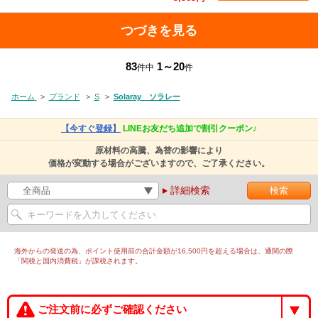
つづきを見る
83
1～20
件中
件
ホーム
>
ブランド
>
S
>
Solaray ソラレー
【今すぐ登録】
LINEお友だち追加で割引クーポン♪
原材料の高騰、為替の影響により
価格が変動する場合がございますので、ご了承ください。
詳細検索
海外からの発送の為、ポイント使用前の合計金額が16,500円を超える場合は、通関の際
「関税と国内消費税」が課税されます。
ご注文前に必ずご確認ください