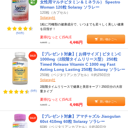
女性用マルチビタミン＆ミネラル） Spectro
Woman 120粒 Solaray ソラレー
120粒（カプセル）
Solaray社
1粒に70種類の健康成分で、いつまでも若々しく美しい健康
を目指す！
(50件)
夏得(なっとく)SALE
買い物かごへ
4,446円
→
4,680円
【プレゼント対象】[ お得サイズ ] ビタミンC
1000mg（2段階タイムリリース型） 250粒
Timed Release Vitamin C 1000 mg Fast
Acting Long Lasting 250粒 Solaray ソラレー
250粒（ベジタリアンカプセル）※約250日分
Solaray社
2段階タイムリリースで健康と美容キープ！250日分の大容
(5件)
量タイプ
夏得(なっとく)SALE
買い物かごへ
4,446円
→
4,680円
【プレゼント対象】アマチャズル Jiaogulan
60ct 410mg 60粒 Solaray ソラレー
60粒（ベジタリアンカプセル）※約30日分