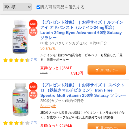
購入可能商品を優先する
【プレゼント対象】［ お得サイズ ］ルテイン
アイ アドバンスト（ルテイン24mg配合）
Lutein 24mg Eyes Advanced 60粒 Solaray
ソラレー
60粒（ベジタリアンカプセル）※約60日分
Solaray社
ルテインを1粒に24mg高含有！ビルベリーも配合した「見
(3件)
る」健康サポーター
夏得(なっとく)SALE
買い物かごへ
7,913円
→
8,330円
【プレゼント対象】［ お得サイズ ］ スペクト
ロ （鉄抜きマルチビタミン） Iron Free
Spectro Multivitamin 250粒 Solaray ソラレー
250粒(カプセル)※約42日分
Solaray社
250粒入った大容量のお得版！ビタミン・ミネラルだけでな
く、酵素やハーブなど45種以上の成分で毎日の栄養
(5件)
夏得(なっとく)SALE
買い物かごへ