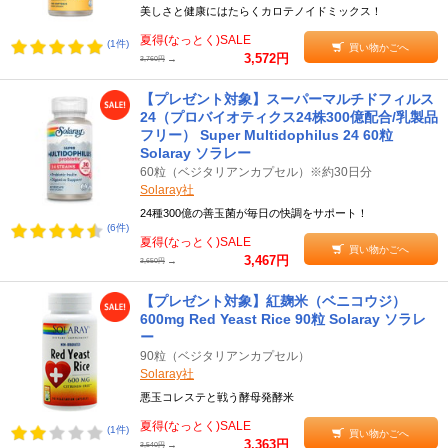
美しさと健康にはたらくカロテノイドミックス！
夏得(なっとく)SALE
(1件)
買い物かごへ
3,572円
→
3,760円
【プレゼント対象】スーパーマルチドフィルス
24（プロバイオティクス24株300億配合/乳製品
フリー） Super Multidophilus 24 60粒
Solaray ソラレー
60粒（ベジタリアンカプセル）※約30日分
Solaray社
24種300億の善玉菌が毎日の快調をサポート！
(6件)
夏得(なっとく)SALE
買い物かごへ
3,467円
→
3,650円
【プレゼント対象】紅麹米（ベニコウジ）
600mg Red Yeast Rice 90粒 Solaray ソラレ
ー
90粒（ベジタリアンカプセル）
Solaray社
悪玉コレステと戦う酵母発酵米
夏得(なっとく)SALE
(1件)
買い物かごへ
3,363円
→
3,540円