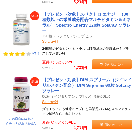
5,234円
→
5,510円
【プレゼント対象】スペクトロ エナジー（80
種類以上の栄養成分配合マルチビタミン＆ミネ
ラル） Spectro Energy 120粒 Solaray ソラレ
ー
120粒（ベジタリアンカプセル）
Solaray社
24種類のビタミン・ミネラルに56種以上の健康成分をプラ
(2件)
スしてお買い得！
夏得(なっとく)SALE
買い物かごへ
4,731円
→
4,980円
【プレゼント対象】DIM スプリーム（ジインド
リルメタン配合） DIM Supreme 60粒 Solaray
ソラレー
60粒（ベジタリアンカプセル）※約60日分
Solaray社
ダイエットにも健康キープにも◎話題のDIMとスルフォラフ
ァン補給ならこれに決まり
この商品にはまだ
夏得(なっとく)SALE
クチコミがありません
買い物かごへ
4,731円
→
4,980円