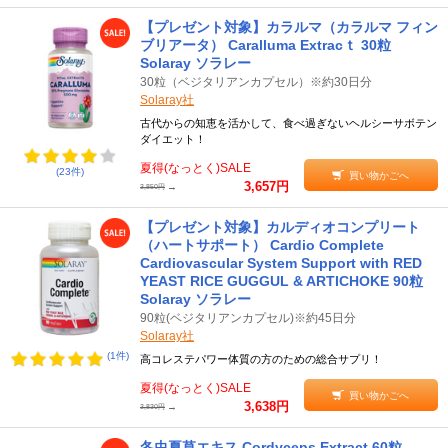
【プレゼント対象】カラルマ（カラルマ フィン
ブリアータ） Caralluma Extracｔ 30粒
Solaray ソラレー
30粒（ベジタリアンカプセル）※約30日分
Solaray社
古代からの知恵を活かして、食べ過ぎないヘルシーサボテン
ダイエット！
夏得(なっとく)SALE
(23件)
買い物かごへ
3,657円
→
3,850円
【プレゼント対象】カルディオコンプリート
（ハートサポート） Cardio Complete
Cardiovascular System Support with RED
YEAST RICE GUGGUL & ARTICHOKE 90粒
Solaray ソラレー
90粒(ベジタリアンカプセル)※約45日分
Solaray社
(1件)
高コレステパワー体質の方のための総合サプリ！
夏得(なっとく)SALE
買い物かごへ
3,638円
→
3,830円
冬虫夏草エキス Cordyceps Extract 60粒