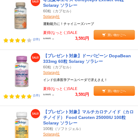
Solaray ソラレー
60粒（カプセル）
Solaray社
運動能力に！チャイニーズハーブ
夏得(なっとく)SALE
買い物かごへ
3,591円
→
3,780円
(2件)
【プレゼント対象】ドーパビーン DopaBean
333mg 60粒 Solaray ソラレー
60粒（カプセル）
Solaray社
インド伝承医学アーユベーダで冴えさえ！
夏得(なっとく)SALE
買い物かごへ
3,591円
→
3,780円
(1件)
【プレゼント対象】マルチカロテノイド（カロ
チノイド） Food Caroten 25000IU 100粒
Solaray ソラレー
100粒（ソフトジェル）
Solaray社