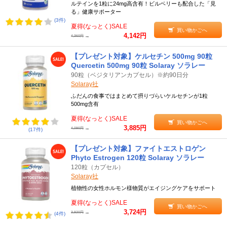
ルテインを1粒に24mg高含有！ビルベリーも配合した「見
る」健康サポーター
(3件)
夏得(なっとく)SALE
買い物かごへ
4,142円
→
4,360円
【プレゼント対象】ケルセチン 500mg 90粒
Quercetin 500mg 90粒 Solaray ソラレー
90粒（ベジタリアンカプセル）※約90日分
Solaray社
ふだんの食事ではまとめて摂りづらいケルセチンが1粒
500mg含有
夏得(なっとく)SALE
買い物かごへ
3,885円
→
4,090円
(17件)
【プレゼント対象】ファイトエストロゲン
Phyto Estrogen 120粒 Solaray ソラレー
120粒（カプセル）
Solaray社
植物性の女性ホルモン様物質がエイジングケアをサポート
夏得(なっとく)SALE
買い物かごへ
3,724円
→
3,920円
(4件)