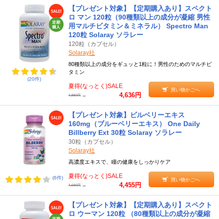
【プレゼント対象】【定期購入あり】スペクト
ロ マン 120粒（90種類以上の成分が凝縮 男性
用マルチビタミン＆ミネラル） Spectro Man
120粒 Solaray ソラレー
120粒（カプセル）
Solaray社
80種類以上の成分をギュッと1粒に！男性のためのマルチビ
タミン
(20件)
夏得(なっとく)SALE
買い物かごへ
4,636円
→
4,880円
【プレゼント対象】ビルベリーエキス
160mg（ブルーベリーエキス） One Daily
Billberry Ext 30粒 Solaray ソラレー
30粒（カプセル）
Solaray社
高濃度エキスで、瞳の健康をしっかりケア
夏得(なっとく)SALE
(6件)
買い物かごへ
4,455円
→
4,690円
【プレゼント対象】【定期購入あり】スペクト
ロ ウーマン 120粒 （80種類以上の成分が凝縮