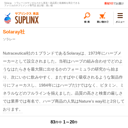
Solaray ソラレー | ロサンゼルスから直送！高品質と低価格を両立できる
最短5日
でお届け
アメリカのサプリメント専門店 並び順：高い順
Solaray社
ソラレー
Nutraceutical社の１ブランドであるSolarayは、1973年にハーブメ
ーカーとして設立されました。当初はハーブの組み合わせでどのよ
うなはたらきを最大限に出せるかのフォーミュラの研究から始ま
り、次にいかに飲みやすく、またすばやく吸収されるような製品作
りにフォーカスし、1984年にはハーブだけではなく、ビタミン、ミ
ネラルなどのフルラインを揃えました。品質の高さと検査の厳しさ
では業界では有名で、ハーブ商品の人気はNature's way社と2分して
おります。
83
1～20
件中
件