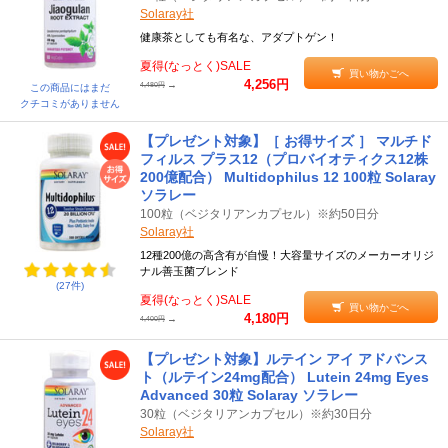
Solaray社
健康茶としても有名な、アダプトゲン！
夏得(なっとく)SALE
買い物かごへ
4,256円
→
4,480円
この商品にはまだ
クチコミがありません
【プレゼント対象】［ お得サイズ ］ マルチド
フィルス プラス12（プロバイオティクス12株
200億配合） Multidophilus 12 100粒 Solaray
ソラレー
100粒（ベジタリアンカプセル）※約50日分
Solaray社
12種200億の高含有が自慢！大容量サイズのメーカーオリジ
ナル善玉菌ブレンド
(27件)
夏得(なっとく)SALE
買い物かごへ
4,180円
→
4,400円
【プレゼント対象】ルテイン アイ アドバンス
ト（ルテイン24mg配合） Lutein 24mg Eyes
Advanced 30粒 Solaray ソラレー
30粒（ベジタリアンカプセル）※約30日分
Solaray社