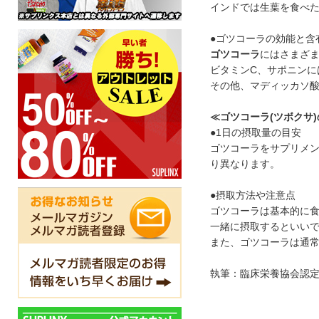
インドでは生葉を食べ
●ゴツコーラの効能と含
ゴツコーラ
にはさまざ
ビタミンC、サポニン
その他、マディッカソ
≪ゴツコーラ(ツボクサ
●1日の摂取量の目安
ゴツコーラをサプリメン
り異なります。
●摂取方法や注意点
ゴツコーラは基本的に
一緒に摂取するといい
また、ゴツコーラは通
執筆：臨床栄養協会認