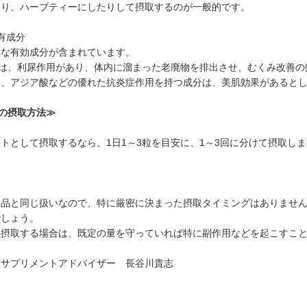
たり、ハーブティーにしたりして摂取するのが一般的です。
有成分
まな有効成分が含まれています。
には、利尿作用があり、体内に溜まった老廃物を排出させ、むくみ改善の
酸、アジア酸などの優れた抗炎症作用を持つ成分は、美肌効果があると
)の摂取方法≫
トとして摂取するなら、1日1～3粒を目安に、1～3回に分けて摂取し
食品と同じ扱いなので、特に厳密に決まった摂取タイミングはありませ
でしょう。
常摂取する場合は、既定の量を守っていれば特に副作用などを起こすこ
定サプリメントアドバイザー 長谷川貴志