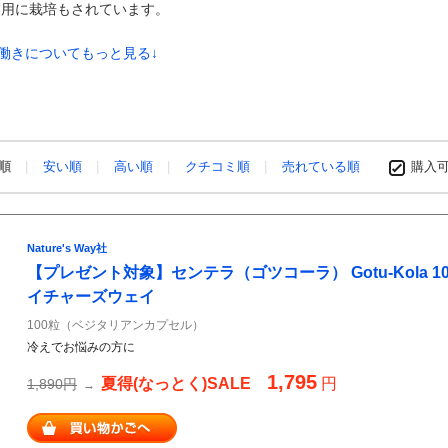
業用に栽培もされています。
の働きについてもっと見る↓
め順
安い順
高い順
クチコミ順
売れている順
購入
Nature's Way社
【プレゼント対象】センテラ（ゴツコーラ） Gotu-Kola 100粒 
イチャーズウェイ
100粒（ベジタリアンカプセル）
冷えでお悩みの方に
1,795
夏得(なっとく)SALE
円
1,890円
→