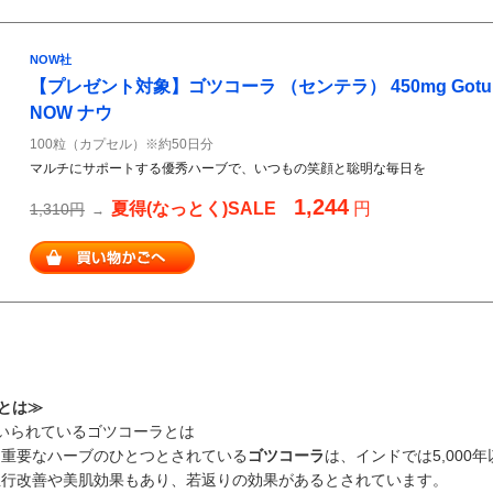
NOW社
【プレゼント対象】ゴツコーラ （センテラ） 450mg Gotu Kol
NOW ナウ
100粒（カプセル）※約50日分
マルチにサポートする優秀ハーブで、いつもの笑顔と聡明な毎日を
1,244
夏得(なっとく)SALE
円
1,310円
→
)とは≫
いられているゴツコーラとは
も重要なハーブのひとつとされている
ゴツコーラ
は、インドでは5,00
血行改善や美肌効果もあり、若返りの効果があるとされています。