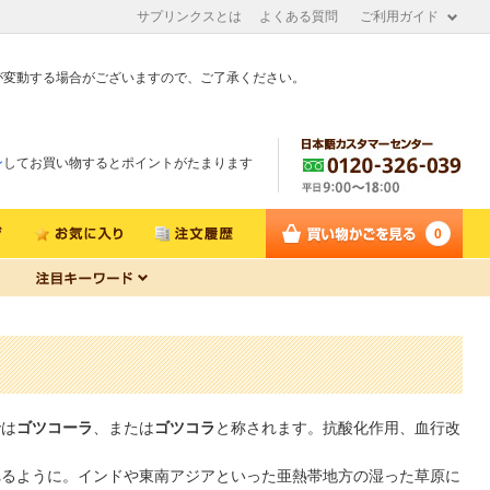
サプリンクスとは
よくある質問
ご利用ガイド
が変動する場合がございますので、ご了承ください。
ン
してお買い物するとポイントがたまります
0
では
ゴツコーラ
、または
ゴツコラ
と称されます。抗酸化作用、血行改
れるように。インドや東南アジアといった亜熱帯地方の湿った草原に