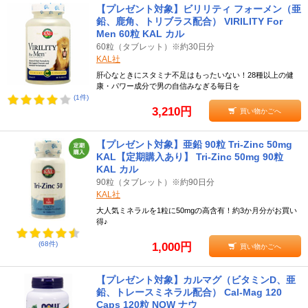
【プレゼント対象】ビリリティ フォーメン（亜
鉛、鹿角、トリブラス配合） VIRILITY For
Men 60粒 KAL カル
60粒（タブレット）※約30日分
KAL社
肝心なときにスタミナ不足はもったいない！28種以上の健
康・パワー成分で男の自信みなぎる毎日を
(1件)
3,210円
買い物かごへ
【プレゼント対象】亜鉛 90粒 Tri-Zinc 50mg
KAL【定期購入あり】 Tri-Zinc 50mg 90粒
KAL カル
90粒（タブレット）※約90日分
KAL社
大人気ミネラルを1粒に50mgの高含有！約3か月分がお買い
得♪
(68件)
1,000円
買い物かごへ
【プレゼント対象】カルマグ（ビタミンD、亜
鉛、トレースミネラル配合） Cal-Mag 120
Caps 120粒 NOW ナウ