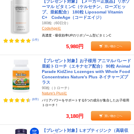
【プレゼント対象】【メーカー正規品】リポゾ
ーマル ビタミンC（ケルセチン、ローズヒッ
プ、亜鉛配合） 180粒 Liposomal Vitamin
C+ CodeAge（コードエイジ）
180粒（60日分）
CodeAge社
高濃度・吸収効率UPのリポゾーム型ビタミンC
(1件)
5,980円
買い物かごへ
【プレゼント対象】お子様用 アニマルパレード
亜鉛トローチ（エキナセア配合） 90粒 Animal
Parade KidZinc Lozenges with Whole Food
Concentrates Nature's Plus ネイチャーズプ
ラス
90粒（トローチ）
Nature's Plus社
(8件)
バリアパワーをサポートする5つの成分が集合したお子様用
トローチ！
3,180円
買い物かごへ
【プレゼント対象】Lオプティジンク（高吸収