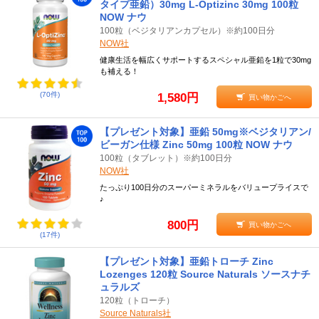
タイプ亜鉛）30mg L-Optizinc 30mg 100粒
NOW ナウ
100粒（ベジタリアンカプセル）※約100日分
NOW社
健康生活を幅広くサポートするスペシャル亜鉛を1粒で30mg
も補える！
(70件)
1,580円
買い物かごへ
【プレゼント対象】亜鉛 50mg※ベジタリアン/
ビーガン仕様 Zinc 50mg 100粒 NOW ナウ
100粒（タブレット）※約100日分
NOW社
たっぷり100日分のスーパーミネラルをバリュープライスで
♪
800円
買い物かごへ
(17件)
【プレゼント対象】亜鉛トローチ Zinc
Lozenges 120粒 Source Naturals ソースナチ
ュラルズ
120粒（トローチ）
Source Naturals社