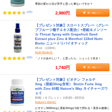
季節の変わり目が苦手と思った事ないですか？
(2件)
2,980円
買い物かごへ
【プレゼント対象】スロートスプレー（グレー
プフルーツ種子エキス配合）+亜鉛＆メンソー
ル Throat Spray with Grapefruit Seed
Extract plus Zinc & Menthol 118ml Nutri
Biotic ニュートリバイオティック
4fl.oz.（118ml）
Nutri Biotic社
(5件)
「ノドがあやしい？」と思ったら、シュッと１吹き！
1,740円
買い物かごへ
【プレゼント対象】ビオチン フォルテ
3mg（亜鉛30mg含有） Biotin Forte 3mg
with Zinc 60粒 Nature's Way ネイチャーズウ
ェイ
60粒（タブレット）※約30～60日分
Nature's Way社
ビオチン3000mcgと亜鉛30mgが1粒で摂れる！美容＆健康に
(6件)