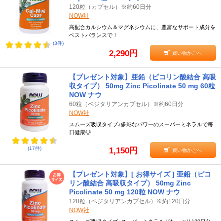
120粒（カプセル）※約60日分
NOW社
高配合カルシウム＆マグネシウムに、豊富なサポート成分を
ベストバランスで！
(3件)
2,290円
買い物かごへ
【プレゼント対象】亜鉛（ピコリン酸結合 高吸
収タイプ） 50mg Zinc Picolinate 50 mg 60粒
NOW ナウ
60粒（ベジタリアンカプセル）※約60日分
NOW社
スムーズ吸収タイプ♪多彩なパワーのスーパーミネラルで毎
日健康◎
(17件)
1,150円
買い物かごへ
【プレゼント対象】[ お得サイズ ] 亜鉛（ピコ
リン酸結合 高吸収タイプ） 50mg Zinc
Picolinate 50 mg 120粒 NOW ナウ
120粒（ベジタリアンカプセル）※約120日分
NOW社