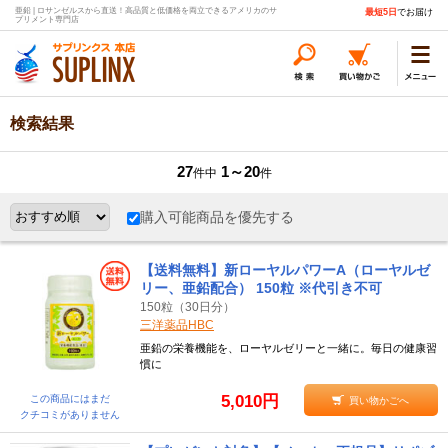
亜鉛 | ロサンゼルスから直送！高品質と低価格を両立できるアメリカのサ
最短5日
でお届け
プリメント専門店
検索結果
27
1～20
件中
件
購入可能商品を優先する
【送料無料】新ローヤルパワーA（ローヤルゼ
リー、亜鉛配合） 150粒 ※代引き不可
150粒（30日分）
三洋薬品HBC
亜鉛の栄養機能を、ローヤルゼリーと一緒に。毎日の健康習
慣に
5,010円
この商品にはまだ
買い物かごへ
クチコミがありません