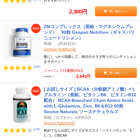
おすすめコンビ♪
2,300円
買い物かごへ
ZMコンプレックス（亜鉛・マグネシウムブレ
ンド） 90粒 Gaspari Nutrition（ギャスパリ
ニュートリション）
90粒 （約30日分）
Gaspari Nutrition社
夜にしっかり回復して、毎日のカラダ作りのコンディション
をサポート！
(1件)
ジャパンプロ優勝SALE
買い物かごへ
2,641円
→
2,780円
[ お試しサイズ ] BCAA（分岐鎖アミノ酸）+ L
グルタミン（亜鉛、ビタミンB6、ビタミンB12
配合） BCAA Branched Chain Amino Acids
with L-Glutamine, Zinc, B6＆B12 60粒
Source Naturals ソースナチュラルズ
60粒（カプセル）※約6日分
Source Naturals社
(1件)
初めてならお試しサイズがオススメ！ベストバランス「2：
1：1」のBCAA