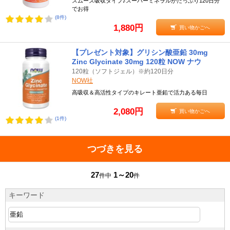
スムーズ吸収タイプ♪スーパーミネラルがたっぷり120日分
でお得
(8件)
1,880円
買い物かごへ
【プレゼント対象】グリシン酸亜鉛 30mg
Zinc Glycinate 30mg 120粒 NOW ナウ
120粒（ソフトジェル）※約120日分
NOW社
高吸収＆高活性タイプのキレート亜鉛で活力ある毎日
2,080円
買い物かごへ
(1件)
つづきを見る
27
1～20
件中
件
キーワード