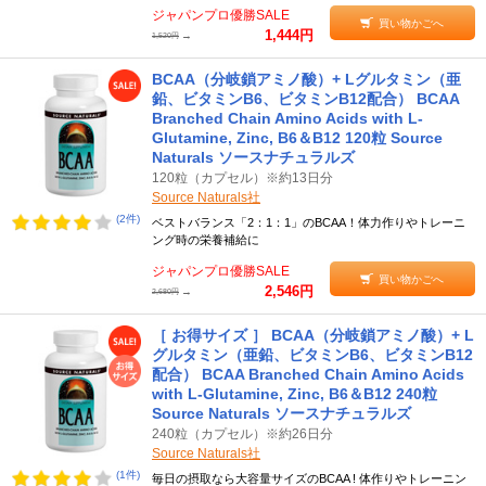
ジャパンプロ優勝SALE
買い物かごへ
1,444円
→
1,520円
BCAA（分岐鎖アミノ酸）+ Lグルタミン（亜
鉛、ビタミンB6、ビタミンB12配合） BCAA
Branched Chain Amino Acids with L-
Glutamine, Zinc, B6＆B12 120粒 Source
Naturals ソースナチュラルズ
120粒（カプセル）※約13日分
Source Naturals社
(2件)
ベストバランス「2：1：1」のBCAA！体力作りやトレーニ
ング時の栄養補給に
ジャパンプロ優勝SALE
買い物かごへ
2,546円
→
2,680円
［ お得サイズ ］ BCAA（分岐鎖アミノ酸）+ L
グルタミン（亜鉛、ビタミンB6、ビタミンB12
配合） BCAA Branched Chain Amino Acids
with L-Glutamine, Zinc, B6＆B12 240粒
Source Naturals ソースナチュラルズ
240粒（カプセル）※約26日分
Source Naturals社
(1件)
毎日の摂取なら大容量サイズのBCAA ! 体作りやトレーニン