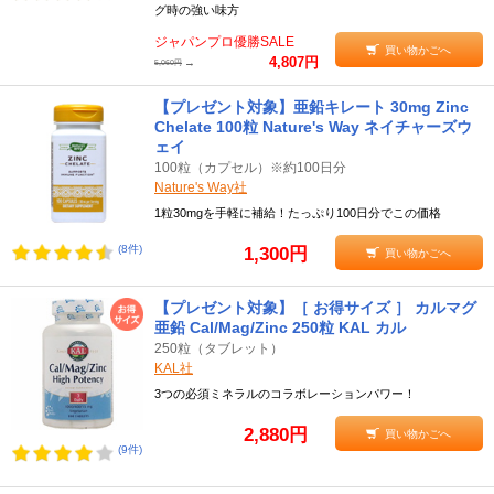
グ時の強い味方
ジャパンプロ優勝SALE
買い物かごへ
4,807円
→
5,060円
【プレゼント対象】亜鉛キレート 30mg Zinc
Chelate 100粒 Nature's Way ネイチャーズウ
ェイ
100粒（カプセル）※約100日分
Nature's Way社
1粒30mgを手軽に補給！たっぷり100日分でこの価格
(8件)
1,300円
買い物かごへ
【プレゼント対象】［ お得サイズ ］ カルマグ
亜鉛 Cal/Mag/Zinc 250粒 KAL カル
250粒（タブレット）
KAL社
3つの必須ミネラルのコラボレーションパワー！
2,880円
買い物かごへ
(9件)