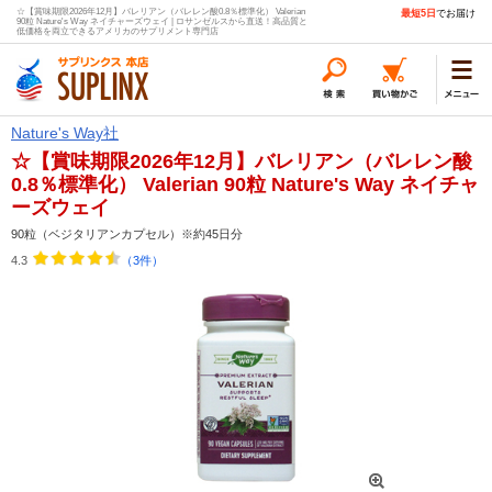
☆【賞味期限2026年12月】バレリアン（バレレン酸0.8％標準化） Valerian
最短5日
でお届け
90粒 Nature's Way ネイチャーズウェイ | ロサンゼルスから直送！高品質と
低価格を両立できるアメリカのサプリメント専門店
Nature's Way社
☆【賞味期限2026年12月】バレリアン（バレレン酸
0.8％標準化） Valerian 90粒 Nature's Way ネイチャ
ーズウェイ
90粒（ベジタリアンカプセル）※約45日分
4.3
（3件）