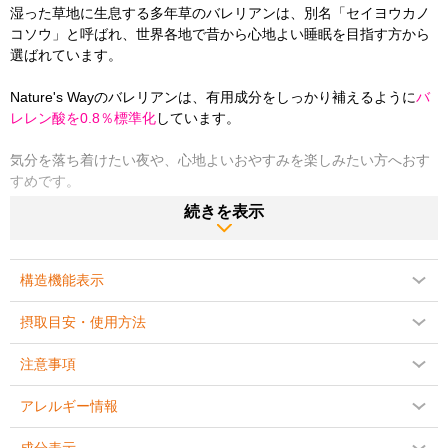
湿った草地に生息する多年草のバレリアンは、別名「セイヨウカノ
コソウ」と呼ばれ、世界各地で昔から心地よい睡眠を目指す方から
選ばれています。
Nature's Wayのバレリアンは、有用成分をしっかり補えるように
バ
レレン酸を0.8％標準化
しています。
気分を落ち着けたい夜や、心地よいおやすみを楽しみたい方へおす
すめです。
※2019年12月現在
続きを表示
商品説明をPC版で見る
構造機能表示
摂取目安・使用方法
注意事項
アレルギー情報